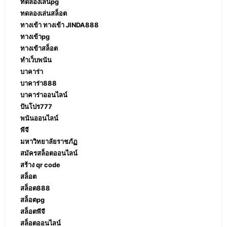
ทดลองเล่นpg
ทดลองเล่นสล็อต
ทางเข้า ทางเข้า JINDA888
ทางเข้าpg
ทางเข้าสล็อต
ทำเว็บพนัน
บาคาร่า
บาคาร่า888
บาคาร่าออนไลน์
ปันโปร777
พนันออนไลน์
พีจี
มหาวิทยาลัยราชภัฏ
สมัครสล็อตออนไลน์
สร้าง qr code
สล็อต
สล็อต888
สล็อตpg
สล็อตพีจี
สล็อตออนไลน์