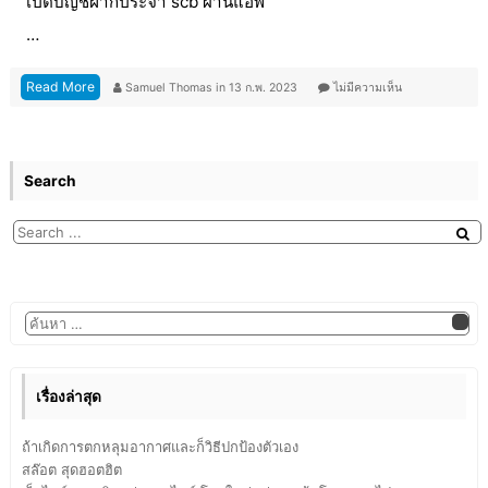
เปิดบัญชีฝากประจํา scb ผ่านแอพ
…
Read More
Samuel Thomas
in
13 ก.พ. 2023
ไม่มีความเห็น
Search
เรื่องล่าสุด
ถ้าเกิดการตกหลุมอากาศและก็วิธีปกป้องตัวเอง
สล๊อต สุดฮอตฮิต