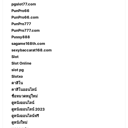
pgslot77.com
PunPro66
PunPro66.com
PunPro777
PunPro777.com
Pussy888
sagame168th.com
sexybaccarat168.com
Slot
Slot Online
slot pg
Slotxo
คาสิโน
คาสิโนออนไลน์
ชื่อหมวดหมู่ใหม่
ดูหนังออนไลน์
ดูหนังออนไลน์ 2023
ดูหนังออนไลน์ฟรี
ดูหนังใหม่