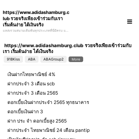
Skip
https://www.adidashamburg.c
to
lub รวยจริงเพียงเข้าร่วมกับเรา
content
เริ่มต้นง่าย ได้เงินจริง
แหล่งรวมสนามเดิมพันทุกประเภทที่นี่มีครบ แทง
บอล แทงหวย โป้กเกอร์ ป็อกเด้ง สล็อต แจกหนัก
จริงใจ ได้เงินชัวร์ ฝากน้อยถอนได้เยอะ adiddas
https://www.adidashamburg.club รวยจริงเพียงเข้าร่วมกับ
เรา เริ่มต้นง่าย ได้เงินจริง
918Kiss
ABA
ABAGroup2
More
เงินฝากไทยพาณิชย์ 4%
ฝากประจํา 3 เดือน scb
ฝากประจำ 3 เดือน 2565
ดอกเบี้ยเงินฝากประจํา 2565 ทุกธนาคาร
ดอกเบี้ยเงินฝาก 3
ฝาก ประ จํา ดอกเบี้ยสูง 2565
ฝากประจํา ไทยพาณิชย์ 24 เดือน pantip