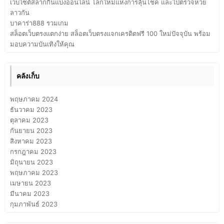
เว็บไซต์สลากกินแบ่งออนไลน์ โลกใหม่แห่งการลุ้นโชค และไปตรวจหวย
ลาวกัน
บาคาร่า888 รวมเกม
สล็อตเว็บตรงแตกง่าย สล็อตเว็บตรงแจกเครดิตฟรี 100 ใหม่ปัจจุบัน พร้อม
มอบความบันเทิงให้คุณ
คลังเก็บ
พฤษภาคม 2024
ธันวาคม 2023
ตุลาคม 2023
กันยายน 2023
สิงหาคม 2023
กรกฎาคม 2023
มิถุนายน 2023
พฤษภาคม 2023
เมษายน 2023
มีนาคม 2023
กุมภาพันธ์ 2023