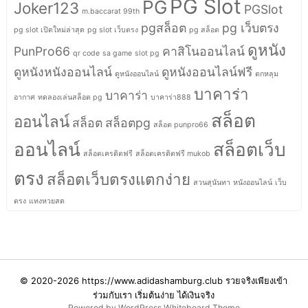
PG Slot
PG
Joker123
PGSlot
m.baccarat 99th
pgสล็อต
pg เว็บตรง
pg slot เปิดใหม่ล่าสุด
pg slot เว็บตรง
pg สล็อต
ดูหนัง
PunPro66
คาสิโนออนไลน์
qr code
sa game
slot pg
ดูหนังหนังออนไลน์
ดูหนังออนไลน์ฟรี
ดูหนังออนไลน์
ตกหลุม
บาคาร่า
บาคาร่า
อากาศ
ทดลองเล่นสล็อต pg
บาคาร่า888
สล็อต
ออนไลน์
สล็อต
สล็อตpg
สล็อต punpro66
ออนไลน์
สล็อตเว็บ
สล็อตเครดิตฟรี
สล็อตเครดิตฟรี mukob
ตรง
สล็อตเว็บตรงแตกง่าย
สวนสุนันทา
หนังออนไลน์
เว็บ
ตรง
แทงหวยสด
© 2020-2026
https://www.adidashamburg.club รวยจริงเพียงเข้า
ร่วมกับเรา เริ่มต้นง่าย ได้เงินจริง
Powered by WordPress
Whiteboard Theme