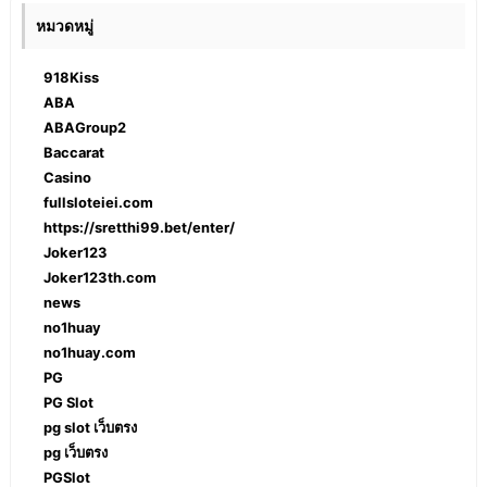
หมวดหมู่
918Kiss
ABA
ABAGroup2
Baccarat
Casino
fullsloteiei.com
https://sretthi99.bet/enter/
Joker123
Joker123th.com
news
no1huay
no1huay.com
PG
PG Slot
pg slot เว็บตรง
pg เว็บตรง
PGSlot