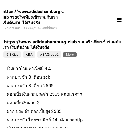
Skip
https://www.adidashamburg.c
to
lub รวยจริงเพียงเข้าร่วมกับเรา
content
เริ่มต้นง่าย ได้เงินจริง
แหล่งรวมสนามเดิมพันทุกประเภทที่นี่มีครบ แทง
บอล แทงหวย โป้กเกอร์ ป็อกเด้ง สล็อต แจกหนัก
จริงใจ ได้เงินชัวร์ ฝากน้อยถอนได้เยอะ adiddas
https://www.adidashamburg.club รวยจริงเพียงเข้าร่วมกับ
เรา เริ่มต้นง่าย ได้เงินจริง
918Kiss
ABA
ABAGroup2
More
เงินฝากไทยพาณิชย์ 4%
ฝากประจํา 3 เดือน scb
ฝากประจำ 3 เดือน 2565
ดอกเบี้ยเงินฝากประจํา 2565 ทุกธนาคาร
ดอกเบี้ยเงินฝาก 3
ฝาก ประ จํา ดอกเบี้ยสูง 2565
ฝากประจํา ไทยพาณิชย์ 24 เดือน pantip