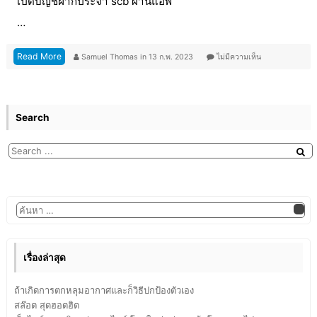
เปิดบัญชีฝากประจํา scb ผ่านแอพ
…
Read More
Samuel Thomas
in
13 ก.พ. 2023
ไม่มีความเห็น
Search
เรื่องล่าสุด
ถ้าเกิดการตกหลุมอากาศและก็วิธีปกป้องตัวเอง
สล๊อต สุดฮอตฮิต