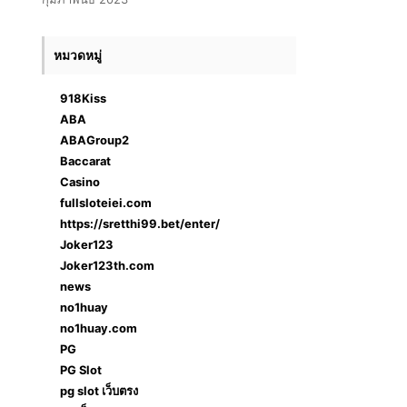
หมวดหมู่
918Kiss
ABA
ABAGroup2
Baccarat
Casino
fullsloteiei.com
https://sretthi99.bet/enter/
Joker123
Joker123th.com
news
no1huay
no1huay.com
PG
PG Slot
pg slot เว็บตรง