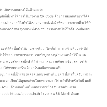
ode เป็นของตนเองได้แล้วล่ะครับ
่งๆมันก็ยิ่งทำให้การใช้แรงงาน QR Code ด้วยการสแกนคิวอาร์โค้ด
ย่างง่ายดายก็ยิ่งทำให้เราสามารถส่งต่อสิ่งที่พวกเราอยากที่จะให้กับ
แกนคิวอาร์รหัส ทุกอย่างที่พวกเราปรารถนาส่งไปก็ใกล้จะถึงมือแบบ
ิวอาร์โค้ดนั้นทำได้ง่ายสุดๆๆไม่ว่าใครก็สามารถสร้างคิวอาร์รหัส
ยิ่งทำให้พวกเราสามารถรวบรวมข้อมูลต่างๆจำนวนมาใส่ไว้ใน QR
ะดวกแบบสุดๆและยิ่งทำให้พวกเราสามารถจัดการข้อมูลต่างๆได้
จพลอยได้จากการสร้างคิวอาร์รหัสนี่แหละนะครับ
ูมา แต่นี่เป็นเพียงแค่จุดเด่นบางส่วนใน EP.1 นี้เท่านั้นครับ เพราะ
ผมจะมาเขียนให้ทุกคนอ่านในบทความต่อไป แล้วก็สำหรับวันนี้ ผมก็
ะครับ แล้วพบกันใหม่ในบทความหน้าครับ สวัสดีนะครับ
r code https://qrcode.in.th 1 เมษายน 66 Merrill Scan