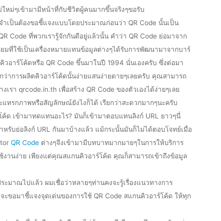
หม่ๆเข้ามามีหน้าที่กับชีวิตผู้คนมากขึ้นจริงๆขอรับ
มจำเป็นต้องขอชี้แจงแบบโดยประมาณก่อนว่า QR Code นั้นเป็น
 QR Code ที่พวกเรารู้จักกันดีอยู่แล้วนั้น คำว่า QR Code ย่อมาจาก
่ยมที่ใช้เป็นเครื่องหมายแทนข้อมูลต่างๆได้รับการพัฒนามาจากบาร์
งคิวอาร์โค้ดหรือ QR Code ขึ้นมาในปี 1994 นั่นเองครับ ซึ่งต่อมา
กว่าการผลิตคิวอาร์โค้ดนั้นง่ายแสนง่ายดายๆเลยครับ คุณสามารถ
เรา qrcode.in.th เพื่อสร้าง QR Code ของตัวเองได้ง่ายๆเลย
จะแทรกภาพหรือสัญลักษณ์ยังไงก็ได้ เรียกว่าสะดวกมากๆนะครับ
โค้ด เข้ามาทดแทนอะไร? มันก็เข้ามาตอบแทนลิงก์ URL ยาวๆนี่
ับย่อลิงก์ URL กันมาบ้างแล้ว แม้กระนั้นมันก็ไม่ได้ตอบโจทย์เมื่อ
ator
QR Code
ต่างๆจึงเข้ามามีบทบาทมากมายๆในการให้บริการ
ช้งานง่าย เพียงแต่คุณสแกนคิวอาร์โค้ด คุณก็สามารถเข้าถึงข้อมูล
ประมาณไปแล้ว ผมเชื่อว่าหลายๆท่านคงจะรู้เรื่องแนวทางการ
มจะขอมาชี้แจงจุดเด่นของการใช้ QR Code สแกนคิวอาร์โค้ด ให้ทุก