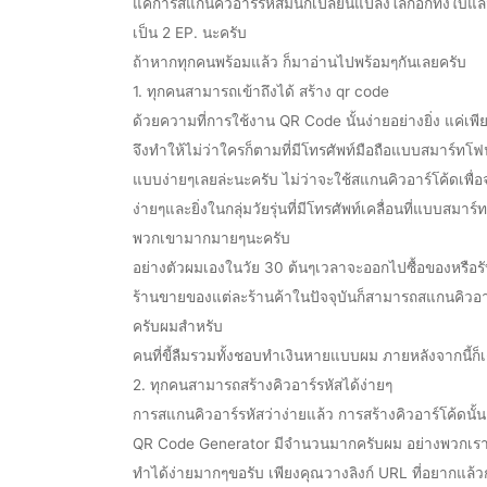
แค่การสแกนคิวอาร์รหัสมันก็เปลี่ยนแปลงโลกอีกทั้งใบแล้ว
เป็น 2 EP. นะครับ
ถ้าหากทุกคนพร้อมแล้ว ก็มาอ่านไปพร้อมๆกันเลยครับ
1. ทุกคนสามารถเข้าถึงได้ สร้าง qr code
ด้วยความที่การใช้งาน QR Code นั้นง่ายอย่างยิ่ง แค่เพี
จึงทำให้ไม่ว่าใครก็ตามที่มีโทรศัพท์มือถือแบบสมาร์ทโฟน
แบบง่ายๆเลยล่ะนะครับ ไม่ว่าจะใช้สแกนคิวอาร์โค้ดเพื่อ
ง่ายๆและยิ่งในกลุ่มวัยรุ่นที่มีโทรศัพท์เคลื่อนที่แบ
พวกเขามากมายๆนะครับ
อย่างตัวผมเองในวัย 30 ต้นๆเวลาจะออกไปซื้อของหรือ
ร้านขายของแต่ละร้านค้าในปัจจุบันก็สามารถสแกนคิวอา
ครับผมสำหรับ
คนที่ขี้ลืมรวมทั้งชอบทำเงินหายแบบผม ภายหลังจากนี้ก็
2. ทุกคนสามารถสร้างคิวอาร์รหัสได้ง่ายๆ
การสแกนคิวอาร์รหัสว่าง่ายแล้ว การสร้างคิวอาร์โค้ดนั
QR Code Generator มีจำนวนมากครับผม อย่างพวกเรา qr
ทำได้ง่ายมากๆขอรับ เพียงคุณวางลิงก์ URL ที่อยากแล้วก