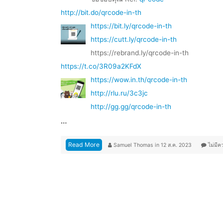
http://bit.do/qrcode-in-th
https://bit.ly/qrcode-in-th
https://cutt.ly/qrcode-in-th
https://rebrand.ly/qrcode-in-th
https://t.co/3R09a2KFdX
https://wow.in.th/qrcode-in-th
http://rlu.ru/3c3jc
http://gg.gg/qrcode-in-th
…
Read More
Samuel Thomas
in
12 ส.ค. 2023
ไม่มีค