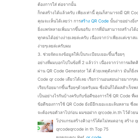
ต้องการใส่ ต่อจากนั้น
ก็กดสร้างได้แล้วครับ เพียงเท่านี้ คุณก็สามารถมี QR C
คุณจะเห็นได้เลยว่า การ
สร้าง QR Code
นั้นง่ายอย่างยิ
ยิ่งแพร่หลายเพิ่มมากขึ้นขอรับ การที่มันสามารถสร้างได้อ
ทุกคนได้อย่างง่ายเลยล่ะครับ เนื่องจากว่าเพียงแต่เขาส
ง่ายๆเลยล่ะครับผม
3. ช่วยจัดแจงข้อมูลให้เป็นระเบียบเยอะขึ้นเรื่อยๆ
อย่างที่ผมบอกไปในข้อที่ 2 แล้วว่า เนื่องจากว่าการผลิตค
ผ่าน QR Code Generator ได้ ด้วยเหตุดังกล่าว มันก็
Code qr code เดียวได้เลย เรียกว่านอนสอนง่ายมากๆส
เรียบร้อยมากขึ้นเรื่อยๆด้วยครับผม ซึ่งมันก็ได้ผลสำเร็
เป็นอย่างไรกันบ้างครับกับข้อดีของการใช้ QR Code ที่ผมช
ข้อดีของการใช้ QR Code ยังมีอีกเยอะแยะล้นหลาม ซึ่ง
จะต้องขอตัวลาไปก่อน ผมขอฝาก qrcode.in.th ไว้ด้วยน
โปรแกรมสร้างคิวอาร์โค้ดไม่หมดอายุ สร้าง q
qrcodeqrcode in th Top 75
ขอขอบคุณ Ref.
qr code