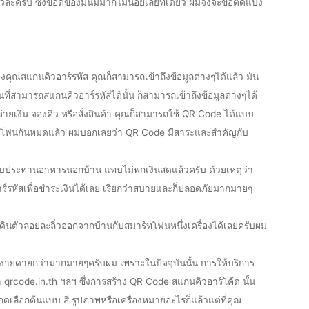
ล่ะครับ ซึ่งข้อดีของมันมีมากไม่น้อยเลยทีเดียว ผมจึงจะขอตัดแบ่ง
ยงคุณสแกนคิวอาร์รหัส คุณก็สามารถเข้าถึงข้อมูลต่างๆได้แล้ว มัน
ที่สามารถสแกนคิวอาร์รหัสได้นั้น ก็สามารถเข้าถึงข้อมูลต่างๆได้
จ่ายเงิน จองคิว หรือสั่งสินค้า คุณก็สามารถใช้ QR Code ได้แบบ
บสมาร์ทโฟนกันหมดแล้ว ผมบอกเลยว่า QR Code มีสาระและสำคัญกับ
รับประทานอาหารนอกบ้าน แทบไม่พกเงินสดแล้วครับ ด้วยเหตุว่า
ร์รหัสเพื่อชำระเงินได้เลย เรียกว่าสบายและก็ปลอดภัยมากมายๆ
เดินตัวลอยละลิ่วออกจากบ้านกับสมาร์ทโฟนหนึ่งเครื่องได้เลยครับผม
้นง่ายดายกว่ามากมายๆครับผม เพราะในปัจจุบันนั้น การให้บริการ
code.in.th ฯลฯ ซึ่งการสร้าง QR Code สแกนคิวอาร์โค้ด นั้น
ดเลือกต้นแบบ สี รูปภาพหรือเครื่องหมายอะไรก็แล้วแต่ที่คุณ