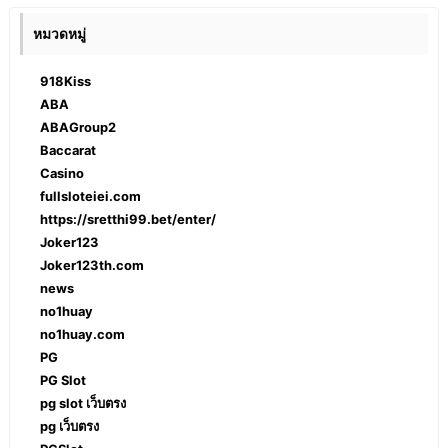
หมวดหมู่
918Kiss
ABA
ABAGroup2
Baccarat
Casino
fullsloteiei.com
https://sretthi99.bet/enter/
Joker123
Joker123th.com
news
no1huay
no1huay.com
PG
PG Slot
pg slot เว็บตรง
pg เว็บตรง