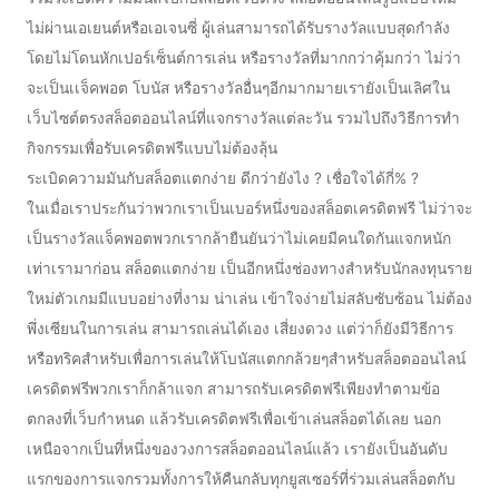
ไม่ผ่านเอเยนต์หรือเอเจนซี่ ผู้เล่นสามารถได้รับรางวัลแบบสุดกำลัง
โดยไม่โดนหักเปอร์เซ็นต์การเล่น หรือรางวัลที่มากกว่าคุ้มกว่า ไม่ว่า
จะเป็นเเจ็คพอต โบนัส หรือรางวัลอื่นๆอีกมากมายเรายังเป็นเลิศใน
เว็บไซต์ตรงสล็อตออนไลน์ที่แจกรางวัลแต่ละวัน รวมไปถึงวิธีการทำ
กิจกรรมเพื่อรับเครดิตฟรีแบบไม่ต้องลุ้น
ระเบิดความมันกับสล็อตแตกง่าย ดีกว่ายังไง ? เชื่อใจได้กี่% ?
ในเมื่อเราประกันว่าพวกเราเป็นเบอร์หนึ่งของสล็อตเครดิตฟรี ไม่ว่าจะ
เป็นรางวัลแจ็คพอตพวกเรากล้ายืนยันว่าไม่เคยมีคนใดกันแจกหนัก
เท่าเรามาก่อน สล็อตแตกง่าย เป็นอีกหนึ่งช่องทางสำหรับนักลงทุนราย
ใหม่ตัวเกมมีแบบอย่างที่งาม น่าเล่น เข้าใจง่ายไม่สลับซับซ้อน ไม่ต้อง
พึ่งเซียนในการเล่น สามารถเล่นได้เอง เสี่ยงดวง แต่ว่าก็ยังมีวิธีการ
หรือทริคสำหรับเพื่อการเล่นให้โบนัสแตกกล้วยๆสำหรับสล็อตออนไลน์
เครดิตฟรีพวกเราก็กล้าแจก สามารถรับเครดิตฟรีเพียงทำตามข้อ
ตกลงที่เว็บกำหนด แล้วรับเครดิตฟรีเพื่อเข้าเล่นสล็อตได้เลย นอก
เหนือจากเป็นที่หนึ่งของวงการสล็อตออนไลน์แล้ว เรายังเป็นอันดับ
แรกของการแจกรวมทั้งการให้คืนกลับทุกยูสเซอร์ที่ร่วมเล่นสล็อตกับ