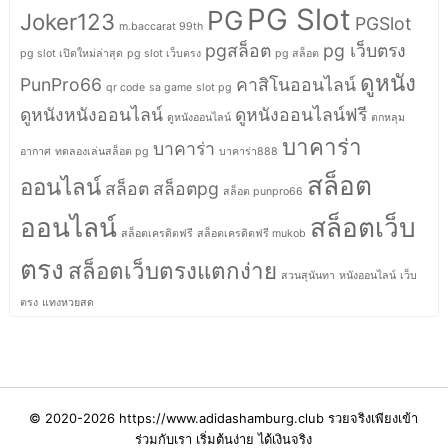
PG Slot
PG
Joker123
PGSlot
m.baccarat 99th
pgสล็อต
pg เว็บตรง
pg slot เปิดใหม่ล่าสุด
pg slot เว็บตรง
pg สล็อต
ดูหนัง
PunPro66
คาสิโนออนไลน์
qr code
sa game
slot pg
ดูหนังหนังออนไลน์
ดูหนังออนไลน์ฟรี
ดูหนังออนไลน์
ตกหลุม
บาคาร่า
บาคาร่า
อากาศ
ทดลองเล่นสล็อต pg
บาคาร่า888
สล็อต
ออนไลน์
สล็อต
สล็อตpg
สล็อต punpro66
ออนไลน์
สล็อตเว็บ
สล็อตเครดิตฟรี
สล็อตเครดิตฟรี mukob
ตรง
สล็อตเว็บตรงแตกง่าย
สวนสุนันทา
หนังออนไลน์
เว็บ
ตรง
แทงหวยสด
© 2020-2026
https://www.adidashamburg.club รวยจริงเพียงเข้า
ร่วมกับเรา เริ่มต้นง่าย ได้เงินจริง