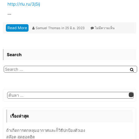
http://rlu.ru/3jSij
…
Read More
Samuel Thomas
in
25 มิ.ย. 2023
ไม่มีความเห็น
Search
เรื่องล่าสุด
ถ้าเกิดการตกหลุมอากาศและก็วิธีปกป้องตัวเอง
สล๊อต สุดฮอตฮิต