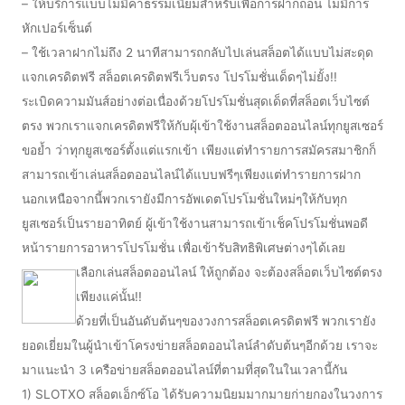
– ให้บริการแบบไม่มีค่าธรรมเนียมสำหรับเพื่อการฝากถอน ไม่มีการ
หักเปอร์เซ็นต์
– ใช้เวลาฝากไม่ถึง 2 นาทีสามารถกลับไปเล่นสล็อตได้แบบไม่สะดุด
แจกเครดิตฟรี สล็อตเครดิตฟรีเว็บตรง โปรโมชั่นเด็ดๆไม่ยั้ง!!
ระเบิดความมันส์อย่างต่อเนื่องด้วยโปรโมชั่นสุดเด็ดที่สล็อตเว็บไซต์
ตรง พวกเราแจกเครดิตฟรีให้กับผุ้เข้าใช้งานสล็อตออนไลน์ทุกยูสเซอร์
ขอย้ำ ว่าทุกยูสเซอร์ตั้งแต่แรกเข้า เพียงแต่ทำรายการสมัครสมาชิกก็
สามารถเข้าเล่นสล็อตออนไลน์ได้แบบฟรีๆเพียงแต่ทำรายการฝาก
นอกเหนือจากนี้พวกเรายังมีการอัพเดตโปรโมชั่นใหม่ๆให้กับทุก
ยูสเซอร์เป็นรายอาทิตย์ ผู้เข้าใช้งานสามารถเข้าเช็คโปรโมชั่นพอดี
หน้ารายการอาหารโปรโมชั่น เพื่อเข้ารับสิทธิพิเศษต่างๆได้เลย
เลือกเล่นสล็อตออนไลน์ ให้ถูกต้อง จะต้องสล็อตเว็บไซต์ตรง
เพียงแค่นั้น!!
ด้วยที่เป็นอันดับต้นๆของวงการสล็อตเครดิตฟรี พวกเรายัง
ยอดเยี่ยมในผู้นำเข้าโครงข่ายสล็อตออนไลน์ลำดับต้นๆอีกด้วย เราจะ
มาแนะนำ 3 เครือข่ายสล็อตออนไลน์ที่ตามที่สุดในในเวลานี้กัน
1) SLOTXO สล็อตเอ็กซ์โอ ได้รับความนิยมมากมายก่ายกองในวงการ