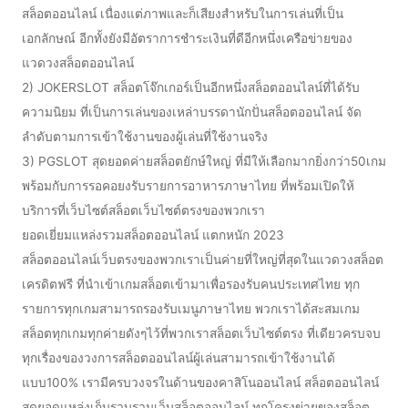
สล็อตออนไลน์ เนื่องแต่ภาพและก็เสียงสำหรับในการเล่นที่เป็น
เอกลักษณ์ อีกทั้งยังมีอัตราการชำระเงินที่ดีอีกหนึ่งเครือข่ายของ
แวดวงสล็อตออนไลน์
2) JOKERSLOT สล็อตโจ๊กเกอร์เป็นอีกหนึ่งสล็อตออนไลน์ที่ได้รับ
ความนิยม ที่เป็นการเล่นของเหล่าบรรดานักปั่นสล็อตออนไลน์ จัด
ลำดับตามการเข้าใช้งานของผู้เล่นที่ใช้งานจริง
3) PGSLOT สุดยอดค่ายสล็อตยักษ์ใหญ่ ที่มีให้เลือกมากยิ่งกว่า50เกม
พร้อมกับการรอคอยงรับรายการอาหารภาษาไทย ที่พร้อมเปิดให้
บริการที่เว็บไซต์สล็อตเว็บไซต์ตรงของพวกเรา
ยอดเยี่ยมแหล่งรวมสล็อตออนไลน์ แตกหนัก 2023
สล็อตออนไลน์เว็บตรงของพวกเราเป็นค่ายที่ใหญ่ที่สุดในแวดวงสล็อต
เครดิตฟรี ที่นำเข้าเกมสล็อตเข้ามาเพื่อรองรับคนประเทศไทย ทุก
รายการทุกเกมสามารถรองรับเมนูภาษาไทย พวกเราได้สะสมเกม
สล็อตทุกเกมทุกค่ายดังๆไว้ที่พวกเราสล็อตเว็บไซต์ตรง ที่เดียวครบจบ
ทุกเรื่องของวงการสล็อตออนไลน์ผู้เล่นสามารถเข้าใช้งานได้
แบบ100% เรามีครบวงจรในด้านของคาสิโนออนไลน์ สล็อตออนไลน์
สุดยอดแหล่งเก็บรวบรวมเว็บสล็อตออนไลน์ ทุกโครงข่ายของสล็อต