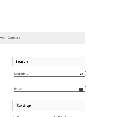
vel
Contact
Search
เรื่องล่าสุด