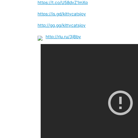
https://t.co/U58dvZ1mXp
https://is.gd/kittycatsjoy
http://gg.gg/kittycatsjoy
http://rlu.ru/3jBby