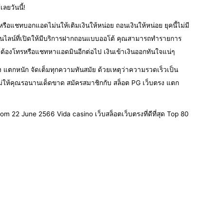
ลยวันนี้!
รือแชทบอกแอดไม่นให้เติมเงินให้หน่อย ถอนเงินให้หน่อย ยุคนี้ไม่มี
อตออนไลน์ที่เปิดให้มีบริการฝากถอนแบบออโต้ คุณสามารถทำรายการ
่ต้องโทรหรือแชทหาแอดมินอีกต่อไป เงินเข้าเงินออกทันใจแน่ๆ
ง แตกหนัก จัดเต็มทุกความทันสมัย ด้วยเหตุว่าความรวดเร็วเป็น
จะไม่ให้คุณรอนานเด็ดขาด สมัครสมาชิกกับ สล็อต PG เว็บตรง แตก
om 22 June 2566 Vida casino เว็บสล็อตเว็บตรงที่ดีที่สุด Top 80