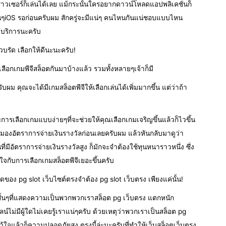
ราวเซอร์ก็เล่นได้เลย แม้กระนั้นใครอยากดาวน์โหลดแอปพลิเคชั่นก็
นๆiOS รอก่อนครับผม สักครู่จะมีแน่ๆ คนไหนกันแน่ชอบแบบไหน
้บริการนะครับ
วบรัด เลือกให้ดีนะนะครับ!
ลือกเกมพีจีสล็อตกันมาบ้างแล้ว รวมทั้งหลายๆเจ้าก็มี
รับผม คุณจะได้มีเกมสล็อตพีจีให้เลือกเล่นได้เพิ่มมากขึ้น แต่ว่าถ้า
รเลือกเกมแบบง่ายๆที่จะช่วยให้คุณเลือกเกมเจริญขึ้นแล้วก็ไวขึ้น
่านมองอัตราการจ่ายเงินรางวัลก่อนเลยครับผม แล้วหันกลับมาดูว่า
่มีอัตราการจ่ายเงินรางวัลสูง ก็มักจะจำต้องใช้ทุนหนาราวหนึ่ง ซึ่ง
จกับการเลือกเกมสล็อตพีจีเยอะขึ้นครับ
สุดของ pg slot เว็บไซต์ตรงจำต้อง pg slot เว็บตรง เพียงแค่นั้น!
มสั้นๆที่แสดงความเป็นพวกพวกเราสล็อต pg เว็บตรง แตกหนัก
์ไม่มีผู้ใดไม่เคยรู้เราแน่ๆครับ ด้วยเหตุว่าพวกเราเป็นสล็อต pg
ไว้ใจแล้วก็ความปลอดภัยสูง ตรงนี้ล่ะนะครับที่ทำให้เว็บสล็อตเว็บตรง