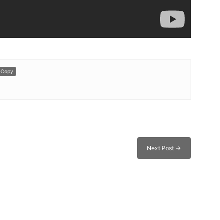
Copy
Next Post
→