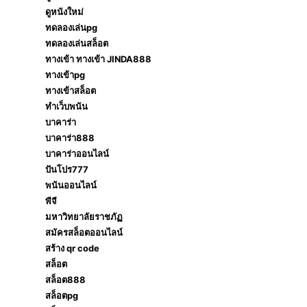
ดูหนังใหม่
ทดลองเล่นpg
ทดลองเล่นสล็อต
ทางเข้า ทางเข้า JINDA888
ทางเข้าpg
ทางเข้าสล็อต
ทำเว็บพนัน
บาคาร่า
บาคาร่า888
บาคาร่าออนไลน์
ปันโปร777
พนันออนไลน์
พีจี
มหาวิทยาลัยราชภัฏ
สมัครสล็อตออนไลน์
สร้าง qr code
สล็อต
สล็อต888
สล็อตpg