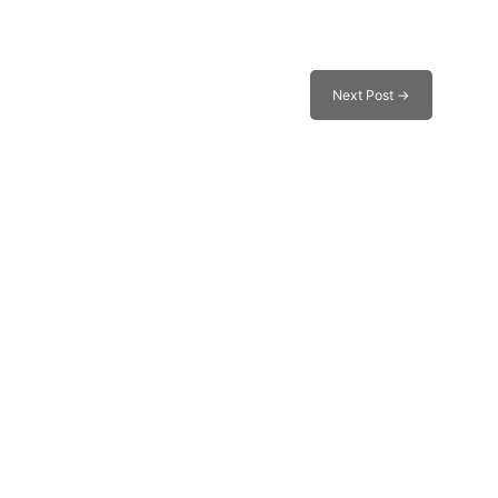
Next Post
→