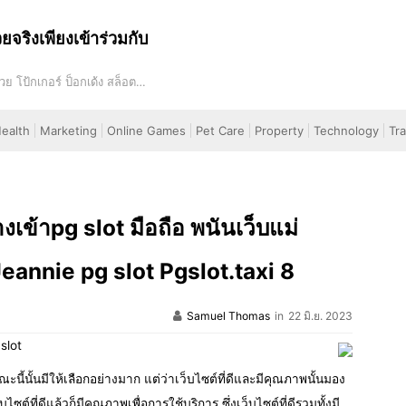
ริงเพียงเข้าร่วมกับ
 โป้กเกอร์ ป็อกเด้ง สล็อต
ealth
Marketing
Online Games
Pet Care
Property
Technology
Tra
เข้าpg slot มือถือ พนันเว็บแม่
Jeannie pg slot Pgslot.taxi 8
Samuel Thomas
in
22 มิ.ย. 2023
slot
ะนี้นั้นมีให้เลือกอย่างมาก แต่ว่าเว็บไซต์ที่ดีและมีคุณภาพนั้นมอง
็บไซต์ที่ดีแล้วก็มีคุณภาพเพื่อการใช้บริการ ซึ่งเว็บไซต์ที่ดีรวมทั้งมี