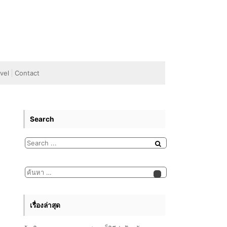
vel
Contact
Search
เรื่องล่าสุด