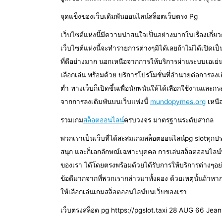
จุดแข็งของเว็บเดิมพันออนไลน์สล็อตเว็บตรง Pg
เว็บไซต์แห่งนี้มีความน่าสนใจเป็นอย่างมากในเรื่องเกี่ยวก
เว็บไซต์แห่งนี้จะทำรายการต่างๆมิได้เลยถ้าไม่ได้เปิดเป
ที่ดีอย่างมาก นอกเหนือจากการให้บริการผ่านระบบเอเย่นต์
เลือกเล่น พร้อมด้วย บริการโปรโมชั่นที่อำนวยต่อการลง
ต่ำ ทางเว็บก็เปิดขึ้นเพื่อนักพนันให้ได้เลือกใช้งานและกระ
จากการลงเดิมพันบนเว็บแห่งนี้
mundopymes.org
เหนือ
รวมเกม
สล็อตออนไลน์
ครบวงจร มาตรฐานระดับสากล
พวกเราเป็นเว็บที่ได้สะสมเกมสล็อตออนไลน์pg slotทุกปร
สนุก และก็เอกลักษณ์เฉพาะบุคคล การเล่นสล็อตออนไลน์บ
ของเรา ได้โดยตรงพร้อมด้วยได้รับการให้บริการต่างๆอย่า
ข้อดีมากจากที่พวกเรากล่าวมาทั้งผอง ด้วยเหตุนั้นถ้าหา
ให้เลือกเล่นเกมสล็อตออนไลน์บนเว็บของเรา
เว็บตรงสล็อต pg https://pgslot.taxi 28 AUG 66 Jea