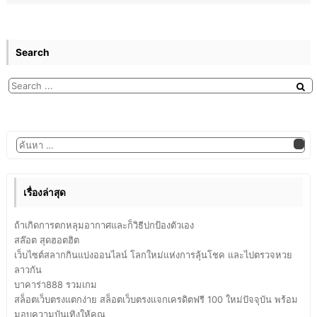
Search
เรื่องล่าสุด
ถ้าเกิดการตกหลุมอากาศและก็วิธีปกป้องตัวเอง
สล๊อต สุดฮอตฮิต
เว็บไซต์สลากกินแบ่งออนไลน์ โลกใหม่แห่งการลุ้นโชค และไปตรวจหวย
ลาวกัน
บาคาร่า888 รวมเกม
สล็อตเว็บตรงแตกง่าย สล็อตเว็บตรงแจกเครดิตฟรี 100 ใหม่ปัจจุบัน พร้อม
มอบความบันเทิงให้คุณ