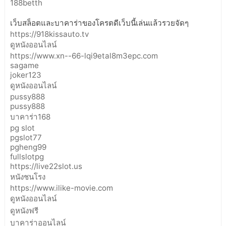
188betth
เว็บสล็อตและบาคาร่าของโครตดีเว็บนี้เล่นแล้วรวยจัดๆ
https://918kissauto.tv
ดูหนังออนไลน์
https://www.xn--66-lqi9etal8m3epc.com
sagame
joker123
ดูหนังออนไลน์
pussy888
pussy888
บาคาร่า168
pg slot
pgslot77
pgheng99
fullslotpg
https://live22slot.us
หนังชนโรง
https://www.ilike-movie.com
ดูหนังออนไลน์
ดูหนังฟรี
บาคาร่าออนไลน์