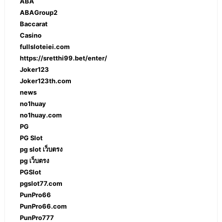
ABA
ABAGroup2
Baccarat
Casino
fullsloteiei.com
https://sretthi99.bet/enter/
Joker123
Joker123th.com
news
no1huay
no1huay.com
PG
PG Slot
pg slot เว็บตรง
pg เว็บตรง
PGSlot
pgslot77.com
PunPro66
PunPro66.com
PunPro777