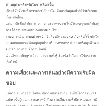
สาเหตุต่างๆสำหรับในการเลือกเว็บ:
เกียรติศักดิ์รวมทั้งความน่าไว้วางใจ: ค้นหาข้อมูลแล้วก็รีวิวเกี่ยวกับ
เว็บไซต์นั้นๆ.
เอกสารสิทธิ์แล้วก็การควบคุม: ตรวจทานว่าเว็บมีใบอนุญาตแล้วก็อยู่
ภายใต้อำนาจบังคับของหน่วยงานไหน.
ระบบการเงิน: ระบบฝาก-เบิกเงินต้องมีความปลอดภัยแล้วก็เร็วทันใจ.
การผลักดันและสนับสนุนลูกค้า: บริการด้านการช่วยส่งเสริมลูกค้าควร
จะมีคุณภาพรวมทั้งตอบโจทย์.
เงื่อนไขและก็กฎระเบียบ: อ่านรวมทั้งรู้เรื่องข้อจำกัดการใช้แรงงาน
เว็บไซต์.
ความเสี่ยงและการเล่นอย่างมีความรับผิด
ชอบ
แม้การเล่นหวยออนไลน์จะมีความสบายสบายและก็มีโอกาสชนะที่ดี,
แม้กระนั้นผู้เล่นควรจะตระหนักถึงความเสี่ยงรวมทั้งมีการเล่นอย่างมี