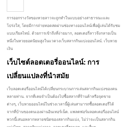
การออกรางวัลของหวยลาวจะถูกทำในแบบอย่างสาธารณะและ
โปร่งใส, โดยมีการถ่ายทอดสดผ่านช่องทางออนไลน์เพื่อผู้เล่นได้รับชม
แบบเรียลไทม์. ด้วยการเข้าถึงที่ง่ายมาก, ลอตเตอรี่ลาวจึงกลายเป็น
หนึ่งในหวยยอดนิยมสูงในแวดวงเว็บสลากกินแบ่งออนไลน์. เว็บหวย
เงิน
เว็บไซต์ลอตเตอรี่ออนไลน์: การ
เปลี่ยนแปลงที่นำสมัย
เว็บลอตเตอรี่ออนไลน์ได้เปลี่ยนกระบวนการเล่นสลากกินแบ่งของคน
หลายท่าน. จากที่เคยจำเป็นต้องไปซื้อสลากที่ร้านค้าหรือจุดขาย
ต่างๆ, เว็บหวยออนไลน์ในช่วงเวลานี้ผู้เล่นสามารถซื้อลอตเตอรี่ได้
จากที่บ้านของตนเองผ่านอินเทอร์เน็ต. แพลตฟอร์มลอตเตอรี่ออนไลน์
พวกนี้เสนอหลากหลายชนิดของสลากกินแบ่ง, ไม่ว่าจะเป็นสลากกิน