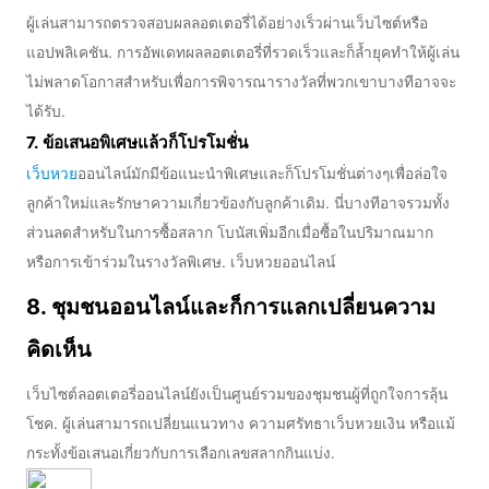
ผู้เล่นสามารถตรวจสอบผลลอตเตอรี่ได้อย่างเร็วผ่านเว็บไซต์หรือ
แอปพลิเคชัน. การอัพเดทผลลอตเตอรี่ที่รวดเร็วและก็ล้ำยุคทำให้ผู้เล่น
ไม่พลาดโอกาสสำหรับเพื่อการพิจารณารางวัลที่พวกเขาบางทีอาจจะ
ได้รับ.
7. ข้อเสนอพิเศษแล้วก็โปรโมชั่น
เว็บหวย
ออนไลน์มักมีข้อแนะนำพิเศษและก็โปรโมชั่นต่างๆเพื่อล่อใจ
ลูกค้าใหม่และรักษาความเกี่ยวข้องกับลูกค้าเดิม. นี่บางทีอาจรวมทั้ง
ส่วนลดสำหรับในการซื้อสลาก โบนัสเพิ่มอีกเมื่อซื้อในปริมาณมาก
หรือการเข้าร่วมในรางวัลพิเศษ. เว็บหวยออนไลน์
8. ชุมชนออนไลน์และก็การแลกเปลี่ยนความ
คิดเห็น
เว็บไซต์ลอตเตอรี่ออนไลน์ยังเป็นศูนย์รวมของชุมชนผู้ที่ถูกใจการลุ้น
โชค. ผู้เล่นสามารถเปลี่ยนแนวทาง ความศรัทธาเว็บหวยเงิน หรือแม้
กระทั้งข้อเสนอเกี่ยวกับการเลือกเลขสลากกินแบ่ง.