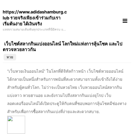
Skip
https://www.adidashamburg.c
to
lub รวยจริงเพียงเข้าร่วมกับเรา
content
เริ่มต้นง่าย ได้เงินจริง
แหล่งรวมสนามเดิมพันทุกประเภทที่นี่มีครบ แทง
บอล แทงหวย โป้กเกอร์ ป็อกเด้ง สล็อต แจกหนัก
จริงใจ ได้เงินชัวร์ ฝากน้อยถอนได้เยอะ adiddas
เว็บไซต์สลากกินแบ่งออนไลน์ โลกใหม่แห่งการลุ้นโชค และไป
ตรวจหวยลาวกัน
หวย
“เว็บหวยเงินออนไลน์” ในโลกที่ดิจิทัลก้าวหน้า เว็บไซต์หวยออนไลน์
ได้กลายเป็นหนึ่งสำหรับการพนันที่สะดวกสบายรวมทั้งเข้าถึงได้ง่าย
สำหรับผู้คนทั่วโลก. ไม่ว่าจะเป็นหวยไทย เว็บหวยออนไลน์สลากกิน
แบ่งลาว หวยฮานอย และยังรวมไปถึงสลากกินแบ่งยุโรป เว็บ
ลอตเตอรี่ออนไลน์ได้เปิดประตูให้กับคนที่ชอบพอการลุ้นโชคมีช่องทาง
สำหรับเพื่อการซื้อสลากกินแบ่งที่ง่ายและสะดวกสบาย.