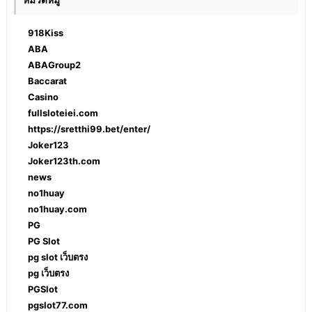
หมวดหมู่
918Kiss
ABA
ABAGroup2
Baccarat
Casino
fullsloteiei.com
https://sretthi99.bet/enter/
Joker123
Joker123th.com
news
no1huay
no1huay.com
PG
PG Slot
pg slot เว็บตรง
pg เว็บตรง
PGSlot
pgslot77.com