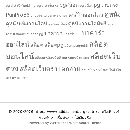
pgสล็อต
pg เว็บตรง
pg slot เปิดใหม่ล่าสุด
pg slot เว็บตรง
pg สล็อต
ดูหนัง
PunPro66
คาสิโนออนไลน์
qr code
sa game
slot pg
ดูหนังหนังออนไลน์
ดูหนังออนไลน์ฟรี
ดูหนังออนไลน์
ตกหลุม
บาคาร่า
บาคาร่า
อากาศ
ทดลองเล่นสล็อต pg
บาคาร่า888
สล็อต
ออนไลน์
สล็อต
สล็อตpg
สล็อต punpro66
ออนไลน์
สล็อตเว็บ
สล็อตเครดิตฟรี
สล็อตเครดิตฟรี mukob
ตรง
สล็อตเว็บตรงแตกง่าย
สวนสุนันทา
หนังออนไลน์
เว็บ
ตรง
แทงหวยสด
© 2020-2026
https://www.adidashamburg.club รวยจริงเพียงเข้า
ร่วมกับเรา เริ่มต้นง่าย ได้เงินจริง
Powered by WordPress
Whiteboard Theme