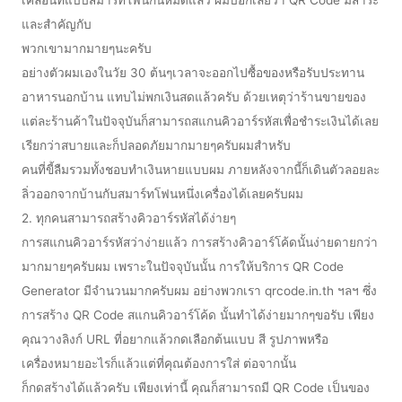
เคลื่อนที่แบบสมาร์ทโฟนกันหมดแล้ว ผมบอกเลยว่า QR Code มีสาระ
และสำคัญกับ
พวกเขามากมายๆนะครับ
อย่างตัวผมเองในวัย 30 ต้นๆเวลาจะออกไปซื้อของหรือรับประทาน
อาหารนอกบ้าน แทบไม่พกเงินสดแล้วครับ ด้วยเหตุว่าร้านขายของ
แต่ละร้านค้าในปัจจุบันก็สามารถสแกนคิวอาร์รหัสเพื่อชำระเงินได้เลย
เรียกว่าสบายและก็ปลอดภัยมากมายๆครับผมสำหรับ
คนที่ขี้ลืมรวมทั้งชอบทำเงินหายแบบผม ภายหลังจากนี้ก็เดินตัวลอยละ
ลิ่วออกจากบ้านกับสมาร์ทโฟนหนึ่งเครื่องได้เลยครับผม
2. ทุกคนสามารถสร้างคิวอาร์รหัสได้ง่ายๆ
การสแกนคิวอาร์รหัสว่าง่ายแล้ว การสร้างคิวอาร์โค้ดนั้นง่ายดายกว่า
มากมายๆครับผม เพราะในปัจจุบันนั้น การให้บริการ QR Code
Generator มีจำนวนมากครับผม อย่างพวกเรา qrcode.in.th ฯลฯ ซึ่ง
การสร้าง QR Code สแกนคิวอาร์โค้ด นั้นทำได้ง่ายมากๆขอรับ เพียง
คุณวางลิงก์ URL ที่อยากแล้วกดเลือกต้นแบบ สี รูปภาพหรือ
เครื่องหมายอะไรก็แล้วแต่ที่คุณต้องการใส่ ต่อจากนั้น
ก็กดสร้างได้แล้วครับ เพียงเท่านี้ คุณก็สามารถมี QR Code เป็นของ