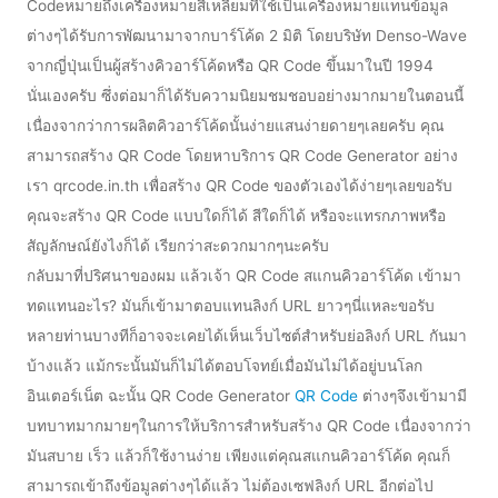
Codeหมายถึงเครื่องหมายสี่เหลี่ยมที่ใช้เป็นเครื่องหมายแทนข้อมูล
ต่างๆได้รับการพัฒนามาจากบาร์โค้ด 2 มิติ โดยบริษัท Denso-Wave
จากญี่ปุ่นเป็นผู้สร้างคิวอาร์โค้ดหรือ QR Code ขึ้นมาในปี 1994
นั่นเองครับ ซึ่งต่อมาก็ได้รับความนิยมชมชอบอย่างมากมายในตอนนี้
เนื่องจากว่าการผลิตคิวอาร์โค้ดนั้นง่ายแสนง่ายดายๆเลยครับ คุณ
สามารถสร้าง QR Code โดยหาบริการ QR Code Generator อย่าง
เรา qrcode.in.th เพื่อสร้าง QR Code ของตัวเองได้ง่ายๆเลยขอรับ
คุณจะสร้าง QR Code แบบใดก็ได้ สีใดก็ได้ หรือจะแทรกภาพหรือ
สัญลักษณ์ยังไงก็ได้ เรียกว่าสะดวกมากๆนะครับ
กลับมาที่ปริศนาของผม แล้วเจ้า QR Code สแกนคิวอาร์โค้ด เข้ามา
ทดแทนอะไร? มันก็เข้ามาตอบแทนลิงก์ URL ยาวๆนี่แหละขอรับ
หลายท่านบางทีก็อาจจะเคยได้เห็นเว็บไซต์สำหรับย่อลิงก์ URL กันมา
บ้างแล้ว แม้กระนั้นมันก็ไม่ได้ตอบโจทย์เมื่อมันไม่ได้อยู่บนโลก
อินเตอร์เน็ต ฉะนั้น QR Code Generator
QR Code
ต่างๆจึงเข้ามามี
บทบาทมากมายๆในการให้บริการสำหรับสร้าง QR Code เนื่องจากว่า
มันสบาย เร็ว แล้วก็ใช้งานง่าย เพียงแต่คุณสแกนคิวอาร์โค้ด คุณก็
สามารถเข้าถึงข้อมูลต่างๆได้แล้ว ไม่ต้องเซฟลิงก์ URL อีกต่อไป