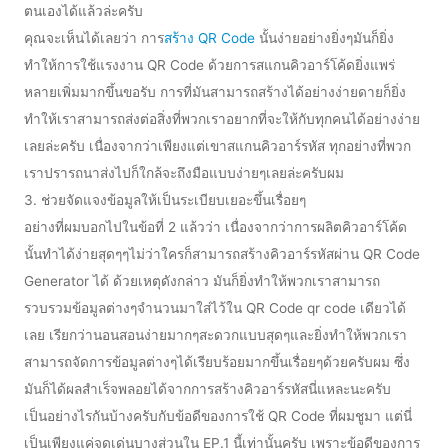
ตนเองได้แล้วล่ะครับ
คุณจะเห็นได้เลยว่า การ
สร้าง QR Code
นั้นง่ายอย่างยิ่งๆมันก็ยิ่ง
ทำให้การใช้แรงงาน QR Code ด้วยการสแกนคิวอาร์โค้ดยิ่งแพร่
หลายเพิ่มมากขึ้นขอรับ การที่มันสามารถสร้างได้อย่างง่ายดายก็ยิ่ง
ทำให้เราสามารถส่งต่อสิ่งที่พวกเราอยากที่จะให้กับทุกคนได้อย่างง่าย
เลยล่ะครับ เนื่องจากว่าเพียงแต่เขาสแกนคิวอาร์รหัส ทุกอย่างที่พวก
เราปรารถนาส่งไปก็ใกล้จะถึงมือแบบง่ายๆเลยล่ะครับผม
3. ช่วยจัดแจงข้อมูลให้เป็นระเบียบเยอะขึ้นเรื่อยๆ
อย่างที่ผมบอกไปในข้อที่ 2 แล้วว่า เนื่องจากว่าการผลิตคิวอาร์โค้ด
นั้นทำได้ง่ายสุดๆๆไม่ว่าใครก็สามารถสร้างคิวอาร์รหัสผ่าน QR Code
Generator ได้ ด้วยเหตุดังกล่าว มันก็ยิ่งทำให้พวกเราสามารถ
รวบรวมข้อมูลต่างๆจำนวนมาใส่ไว้ใน QR Code qr code เดียวได้
เลย เรียกว่านอนสอนง่ายมากๆสะดวกแบบสุดๆและยิ่งทำให้พวกเรา
สามารถจัดการข้อมูลต่างๆได้เรียบร้อยมากขึ้นเรื่อยๆด้วยครับผม ซึ่ง
มันก็ได้ผลสำเร็จพลอยได้จากการสร้างคิวอาร์รหัสนี่แหละนะครับ
เป็นอย่างไรกันบ้างครับกับข้อดีของการใช้ QR Code ที่ผมชูมา แต่นี่
เป็นเพียงแค่จุดเด่นบางส่วนใน EP.1 นี้เท่านั้นครับ เพราะข้อดีของการ