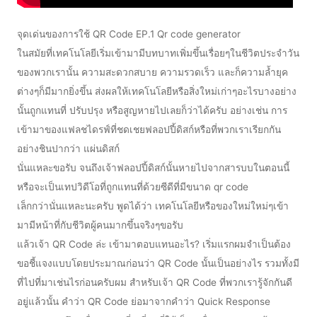
จุดเด่นของการใช้ QR Code EP.1 Qr code generator
ในสมัยที่เทคโนโลยีเริ่มเข้ามามีบทบาทเพิ่มขึ้นเรื่อยๆในชีวิตประจำวัน
ของพวกเรานั้น ความสะดวกสบาย ความรวดเร็ว และก็ความล้ำยุค
ต่างๆก็มีมากยิ่งขึ้น ส่งผลให้เทคโนโลยีหรือสิ่งใหม่เก่าๆอะไรบางอย่าง
นั้นถูกแทนที่ ปรับปรุง หรือสูญหายไปเลยก็ว่าได้ครับ อย่างเช่น การ
เข้ามาของแฟลชไดรฟ์ที่ชดเชยฟลอปปี้ดิสก์หรือที่พวกเราเรียกกัน
อย่างชินปากว่า แผ่นดิสก์
นั่นแหละขอรับ จนถึงเจ้าฟลอปปี้ดิสก์นั้นหายไปจากสารบบในตอนนี้
หรือจะเป็นเทปวิดีโอที่ถูกแทนที่ด้วยซีดีที่มีขนาด qr code
เล็กกว่านั่นแหละนะครับ พูดได้ว่า เทคโนโลยีหรือของใหม่ใหม่ๆเข้า
มามีหน้าที่กับชีวิตผู้คนมากขึ้นจริงๆขอรับ
แล้วเจ้า QR Code ล่ะ เข้ามาตอบแทนอะไร? เริ่มแรกผมจำเป็นต้อง
ขอชี้แจงแบบโดยประมาณก่อนว่า QR Code นั้นเป็นอย่างไร รวมทั้งมี
ที่ไปที่มาเช่นไรก่อนครับผม สำหรับเจ้า QR Code ที่พวกเรารู้จักกันดี
อยู่แล้วนั้น คำว่า QR Code ย่อมาจากคำว่า Quick Response