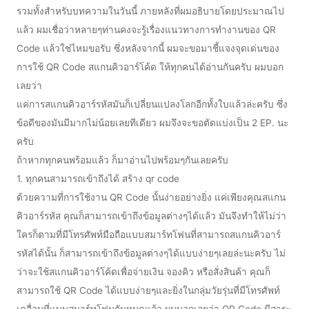
รวมทั้งสำหรับบทความในวันนี้ ภายหลังที่ผมอธิบายโดยประมาณไป
แล้ว ผมเชื่อว่าหลายๆท่านคงจะรู้เรื่องแนวทางการทำงานของ QR
Code แล้วใช่ไหมขอรับ ซึ่งหลังจากนี้ ผมจะขอมาชี้แจงจุดเด่นของ
การใช้ QR Code สแกนคิวอาร์โค้ด ให้ทุกคนได้อ่านกันครับ ผมบอก
เลยว่า
แค่การสแกนคิวอาร์รหัสมันก็เปลี่ยนแปลงโลกอีกทั้งใบแล้วล่ะครับ ซึ่ง
ข้อดีของมันมีมากไม่น้อยเลยทีเดียว ผมจึงจะขอตัดแบ่งเป็น 2 EP. นะ
ครับ
ถ้าหากทุกคนพร้อมแล้ว ก็มาอ่านไปพร้อมๆกันเลยครับ
1. ทุกคนสามารถเข้าถึงได้ สร้าง qr code
ด้วยความที่การใช้งาน QR Code นั้นง่ายอย่างยิ่ง แค่เพียงคุณสแกน
คิวอาร์รหัส คุณก็สามารถเข้าถึงข้อมูลต่างๆได้แล้ว มันจึงทำให้ไม่ว่า
ใครก็ตามที่มีโทรศัพท์มือถือแบบสมาร์ทโฟนที่สามารถสแกนคิวอาร์
รหัสได้นั้น ก็สามารถเข้าถึงข้อมูลต่างๆได้แบบง่ายๆเลยล่ะนะครับ ไม่
ว่าจะใช้สแกนคิวอาร์โค้ดเพื่อจ่ายเงิน จองคิว หรือสั่งสินค้า คุณก็
สามารถใช้ QR Code ได้แบบง่ายๆและยิ่งในกลุ่มวัยรุ่นที่มีโทรศัพท์