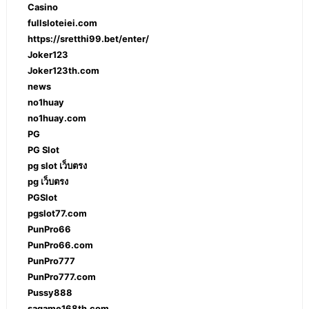
Casino
fullsloteiei.com
https://sretthi99.bet/enter/
Joker123
Joker123th.com
news
no1huay
no1huay.com
PG
PG Slot
pg slot เว็บตรง
pg เว็บตรง
PGSlot
pgslot77.com
PunPro66
PunPro66.com
PunPro777
PunPro777.com
Pussy888
sagame168th.com