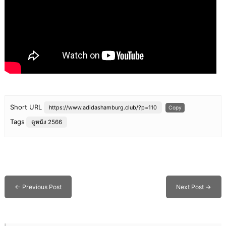
Short URL
https://www.adidashamburg.club/?p=110
Copy
Tags
ดูหนัง 2566
←
Previous Post
Next Post
→