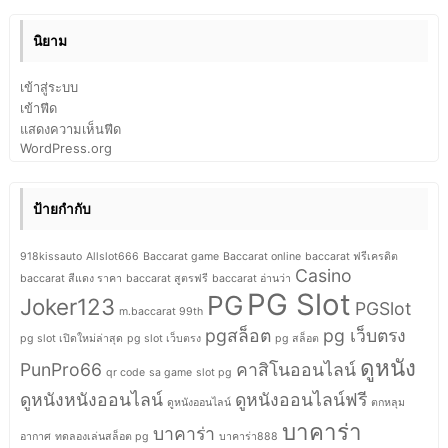
นิยาม
เข้าสู่ระบบ
เข้าฟีด
แสดงความเห็นฟีด
WordPress.org
ป้ายกำกับ
918kissauto
Allslot666
Baccarat game
Baccarat online
baccarat ฟรีเครดิต
Casino
baccarat สีแดง ราคา
baccarat สูตรฟรี
baccarat อ่านว่า
PG Slot
PG
Joker123
PGSlot
m.baccarat 99th
pgสล็อต
pg เว็บตรง
pg slot เปิดใหม่ล่าสุด
pg slot เว็บตรง
pg สล็อต
ดูหนัง
PunPro66
คาสิโนออนไลน์
qr code
sa game
slot pg
ดูหนังหนังออนไลน์
ดูหนังออนไลน์ฟรี
ดูหนังออนไลน์
ตกหลุม
บาคาร่า
บาคาร่า
อากาศ
ทดลองเล่นสล็อต pg
บาคาร่า888