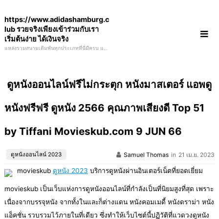
Skip
https://www.adidashamburg.c
to
lub รวยจริงเพียงเข้าร่วมกับเรา
content
เริ่มต้นง่าย ได้เงินจริง
แหล่งรวมสนามเดิมพันทุกประเภทที่นี่มีครบ แทง
บอล แทงหวย โป้กเกอร์ ป็อกเด้ง สล็อต แจกหนัก
จริงใจ ได้เงินชัวร์ ฝากน้อยถอนได้เยอะ adiddas
ดูหนังออนไลน์ฟรีไม่กระตุก หนังมาสเตอร์ แอพดู
หนังฟรีฟรี ดูหนัง 2566 คุณภาพเสียงดี Top 51
by Tiffani Movieskub.com 9 JUN 66
ดูหนังออนไลน์ 2023
Samuel Thomas
in
21 เม.ย. 2023
movieskub
ดูหนัง 2023
บริการดูหนังผ่านอินเตอร์เน็ตที่ยอดเยี่ยม
movieskub เป็นเว็บแห่งการดูหนังออนไลน์ที่กำลังเป็นที่นิยมสูงที่สุด เพราะ
เนื่องจากบรรจุหนัง จากทั้งในและก็ต่างแดน หนังคอมเมดี้ หนังดราม่า หนัง
แอ็คชั่น รวบรวมไว้ภายในที่เดียว ซึ่งทำให้เว็บไซต์นี้ปฏิวัติที่แวดวงดูหนัง